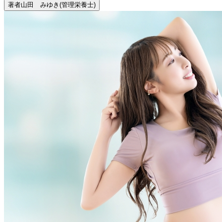
著者
山田 みゆき
(管理栄養士)