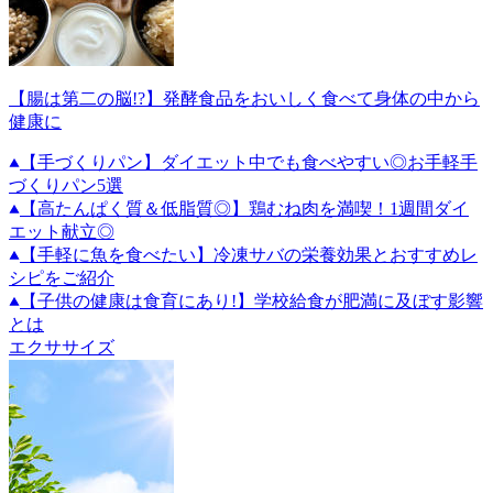
【腸は第二の脳!?】発酵食品をおいしく食べて身体の中から
健康に
【手づくりパン】ダイエット中でも食べやすい◎お手軽手
づくりパン5選
【高たんぱく質＆低脂質◎】鶏むね肉を満喫！1週間ダイ
エット献立◎
【手軽に魚を食べたい】冷凍サバの栄養効果とおすすめレ
シピをご紹介
【子供の健康は食育にあり!】学校給食が肥満に及ぼす影響
とは
エクササイズ