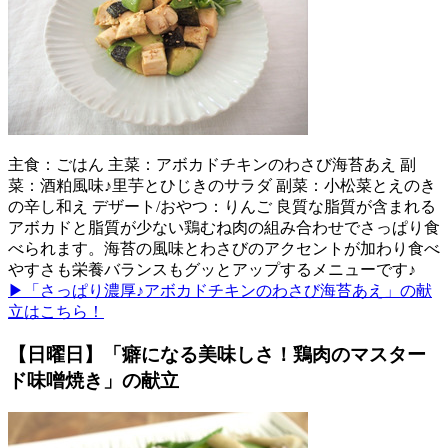
主食：ごはん 主菜：アボカドチキンのわさび海苔あえ 副
菜：酒粕風味♪里芋とひじきのサラダ 副菜：小松菜とえのき
の辛し和え デザート/おやつ：りんご 良質な脂質が含まれる
アボカドと脂質が少ない鶏むね肉の組み合わせでさっぱり食
べられます。海苔の風味とわさびのアクセントが加わり食べ
やすさも栄養バランスもグッとアップするメニューです♪
▶「さっぱり濃厚♪アボカドチキンのわさび海苔あえ」の献
立はこちら！
【日曜日】「癖になる美味しさ！鶏肉のマスター
ド味噌焼き」の献立