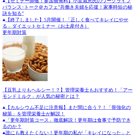
【セミナー開催！参加費無料】小室淑恵氏のワークライフ
バランス･トーク＠カフェ”共働き夫婦を応援！家事時短の秘
訣を知る”
【終了しました】5月開催！「正しく食べてキレイにやせ
る」ダイエットセミナー（お土産付き）
更年期対策
【豆乳よりもヘルシー！？】管理栄養士もおすすめ！「アー
モンドミルク」が人気の秘密とは？
【カルシウム不足に注意報】まだ間に合う？！「骨強化の
秘策」を管理栄養士が解説！
「更年期対策コース」徹底解説！更年期は食事で予防でき
るのか？
誰にも教えたくない！更年期の私が「キレイになった」と