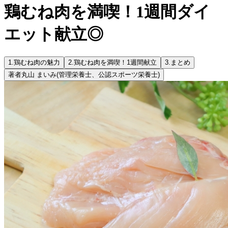
鶏むね肉を満喫！1週間ダイ
エット献立◎
1.
鶏むね肉の魅力
2.
鶏むね肉を満喫！1週間献立
3.
まとめ
著者
丸山 まいみ
(管理栄養士、公認スポーツ栄養士)