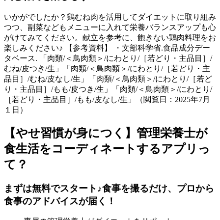
いかがでしたか？鶏むね肉を活用してダイエットに取り組み
つつ、副菜などもメニューに入れて栄養バランスアップも心
がけてみてください。献立を参考に、飽きない鶏肉料理をお
楽しみください♪ 【参考資料】 ・文部科学省.食品成分デー
タベース. 「肉類/＜鳥肉類＞/にわとり/［若どり・主品目］/
むね/皮つき/生」「肉類/＜鳥肉類＞/にわとり/［若どり・主
品目］/むね/皮なし/生」「肉類/＜鳥肉類＞/にわとり/［若ど
り・主品目］/もも/皮つき/生」「肉類/＜鳥肉類＞/にわとり/
［若どり・主品目］/もも/皮なし/生」（閲覧日：2025年7月
１日）
【やせ習慣が身につく】管理栄養士が
食生活をコーディネートするアプリっ
て？
まずは無料でスタート♪食事を撮るだけ、プロから
食事のアドバイスが届く！