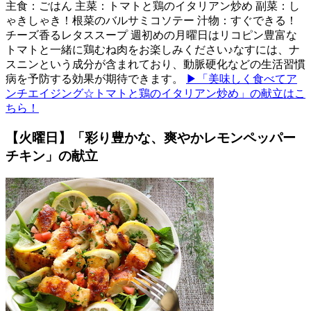
主食：ごはん 主菜：トマトと鶏のイタリアン炒め 副菜：し
ゃきしゃき！根菜のバルサミコソテー 汁物：すぐできる！
チーズ香るレタススープ 週初めの月曜日はリコピン豊富な
トマトと一緒に鶏むね肉をお楽しみください♪なすには、ナ
スニンという成分が含まれており、動脈硬化などの生活習慣
病を予防する効果が期待できます。
▶「美味しく食べてア
ンチエイジング☆トマトと鶏のイタリアン炒め」の献立はこ
ちら！
【火曜日】「彩り豊かな、爽やかレモンペッパー
チキン」の献立