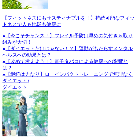
【フィットネスにもサスティナブルを！】持続可能なフィッ
トネスで人も地球も健康に
【今こそチャンス！】フレイル予防は早めの気付き＆取り
組みが大切！
【ダイエットだけじゃない！？】運動がもたらすメンタル
ヘルスへの効果とは？
【改めて考えよう！】電子タバコによる健康への影響と
は？
【継続は力なり】ローインパクトトレーニングで無理なく
ダイエット♪
ダイエット