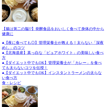
【腸は第二の脳!?】発酵食品をおいしく食べて身体の中から
健康に
【夜に食べても◎】管理栄養士が教える！太らない「深夜
めし」のコツ
【北海道産】真っ白な「ピュアホワイト」の美味しい食べ
方
【ダイエット中でもOK】管理栄養士が「カレー」を食べ
ても太らないコツを伝授！
【ダイエット中でもOK】インスタントラーメンの太らな
い食べ方
食・レシピ