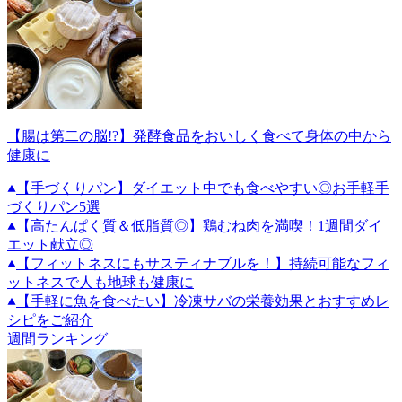
【腸は第二の脳!?】発酵食品をおいしく食べて身体の中から
健康に
【手づくりパン】ダイエット中でも食べやすい◎お手軽手
づくりパン5選
【高たんぱく質＆低脂質◎】鶏むね肉を満喫！1週間ダイ
エット献立◎
【フィットネスにもサスティナブルを！】持続可能なフィ
ットネスで人も地球も健康に
【手軽に魚を食べたい】冷凍サバの栄養効果とおすすめレ
シピをご紹介
週間ランキング