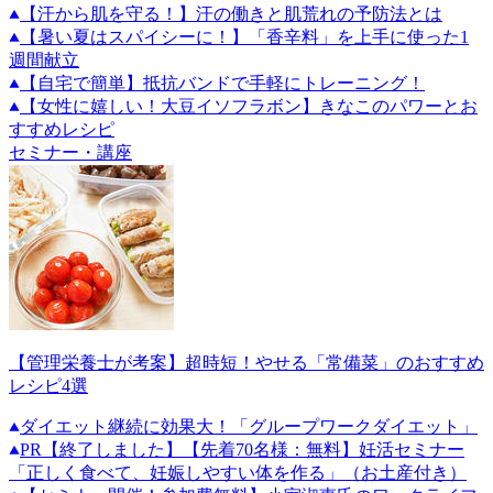
【汗から肌を守る！】汗の働きと肌荒れの予防法とは
【暑い夏はスパイシーに！】「香辛料」を上手に使った1
週間献立
【自宅で簡単】抵抗バンドで手軽にトレーニング！
【女性に嬉しい！大豆イソフラボン】きなこのパワーとお
すすめレシピ
セミナー・講座
【管理栄養士が考案】超時短！やせる「常備菜」のおすすめ
レシピ4選
ダイエット継続に効果大！「グループワークダイエット」
PR
【終了しました】【先着70名様：無料】妊活セミナー
「正しく食べて、妊娠しやすい体を作る」（お土産付き）