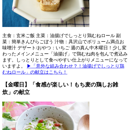
主食：玄米ご飯 主菜：油揚げでしっとり鶏むねロール 副
菜：簡単きんぴらごぼう 汁物：具沢山でボリューム満点お
味噌汁 デザート/おやつ：いちご 週の真ん中木曜日！少し変
わったメインメニュー「油揚げ」で鶏むね肉を包んで煮込み
ます。しっとりとして食べやすい仕上がりメニューになって
いますよ。
▶「意外な組み合わせ？！油揚げでしっとり鶏
むねロール」の献立はこちら！
【金曜日】「食感が楽しい！もち麦の鶏しお雑
炊」の献立