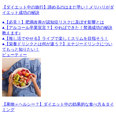
【ダイエット中の旅行】諦めるのはまだ早い！メリハリがダ
イエット成功の秘訣
【必見！】肥満改善が認知症リスクに及ぼす影響とは
【アルコール卒業宣言？】やればできた！禁酒成功の秘訣
教えます♪
【推し活でやせる】ライブで楽しくスリムを目指そう！
【栄養ドリンクとは何が違う？】エナジードリンクについ
てもっと知りたい！
ビューティー
【果物＝ヘルシー？】ダイエット中の効果的な食べ方＆タイ
ミング