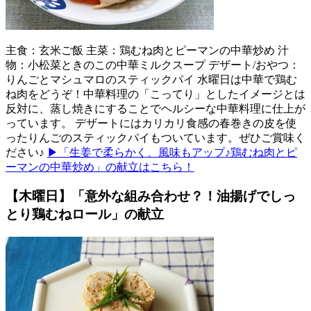
主食：玄米ご飯 主菜：鶏むね肉とピーマンの中華炒め 汁
物：小松菜ときのこの中華ミルクスープ デザート/おやつ：
りんごとマシュマロのスティックパイ 水曜日は中華で鶏む
ね肉をどうぞ！中華料理の「こってり」としたイメージとは
反対に、蒸し焼きにすることでヘルシーな中華料理に仕上が
っています。 デザートにはカリカリ食感の春巻きの皮を使
ったりんごのスティックパイもついています。ぜひご賞味く
ださい♪
▶「生姜で柔らかく、風味もアップ♪鶏むね肉とピ
ーマンの中華炒め」の献立はこちら！
【木曜日】「意外な組み合わせ？！油揚げでしっ
とり鶏むねロール」の献立