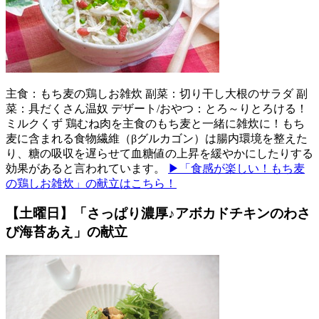
主食：もち麦の鶏しお雑炊 副菜：切り干し大根のサラダ 副
菜：具だくさん温奴 デザート/おやつ：とろ～りとろける！
ミルクくず 鶏むね肉を主食のもち麦と一緒に雑炊に！もち
麦に含まれる食物繊維（βグルカゴン）は腸内環境を整えた
り、糖の吸収を遅らせて血糖値の上昇を緩やかにしたりする
効果があると言われています。
▶「食感が楽しい！もち麦
の鶏しお雑炊」の献立はこちら！
【土曜日】「さっぱり濃厚♪アボカドチキンのわさ
び海苔あえ」の献立